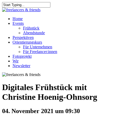
Skip
to
Close
main
Search
content
Menu
Home
Events
Frühstück
Abendstunde
Perspektiven
Orientierungskurs
Für Unternehmen
Für Freelancer:innen
Fotoprojekt
Wir
Newsletter
Digitales Frühstück mit
Christine Hoenig-Ohnsorg
04. November 2021 um 09:30