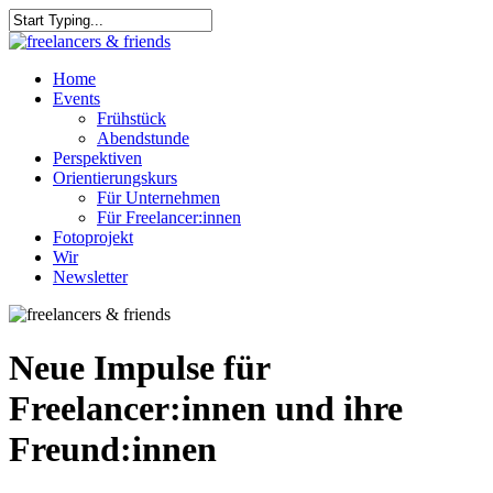
Skip
to
Close
main
Search
content
Menu
Home
Events
Frühstück
Abendstunde
Perspektiven
Orientierungskurs
Für Unternehmen
Für Freelancer:innen
Fotoprojekt
Wir
Newsletter
Neue Impulse für
Freelancer:innen und ihre
Freund:innen