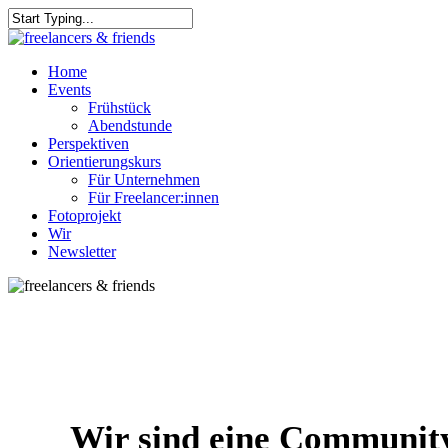
Skip
to
Close
main
Search
content
Menu
Home
Events
Frühstück
Abendstunde
Perspektiven
Orientierungskurs
Für Unternehmen
Für Freelancer:innen
Fotoprojekt
Wir
Newsletter
Wir sind eine Community