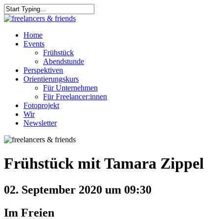
Skip
to
Close
main
Search
content
Menu
Home
Events
Frühstück
Abendstunde
Perspektiven
Orientierungskurs
Für Unternehmen
Für Freelancer:innen
Fotoprojekt
Wir
Newsletter
Frühstück mit Tamara Zippel
02. September 2020 um 09:30
Im Freien