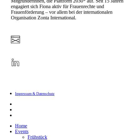
Mitgründerinnen, die Plattform 2030* auf. Seit 15 Jahren
engagiert sich Fiona aktiv für Frauenrechte und
Frauenförderung – vor allem bei der internationalen
Organisation Zonta International.
Impressum & Datenschutz
linkedin
instagram
email
Close
Home
Menu
Events
Frühstück