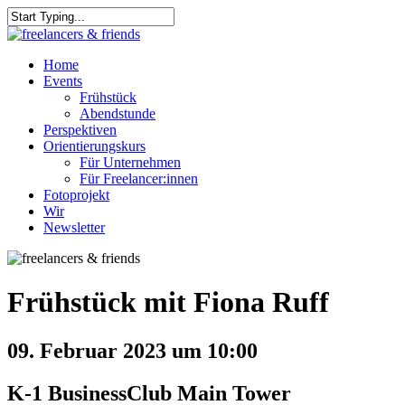
Skip
to
Close
main
Search
content
Menu
Home
Events
Frühstück
Abendstunde
Perspektiven
Orientierungskurs
Für Unternehmen
Für Freelancer:innen
Fotoprojekt
Wir
Newsletter
Frühstück mit Fiona Ruff
09. Februar 2023 um 10:00
K-1 BusinessClub Main Tower