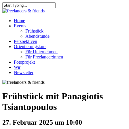
Skip
to
Close
main
Search
content
Menu
Home
Events
Frühstück
Abendstunde
Perspektiven
Orientierungskurs
Für Unternehmen
Für Freelancer:innen
Fotoprojekt
Wir
Newsletter
Frühstück mit Panagiotis
Tsiantopoulos
27. Februar 2025 um 10:00