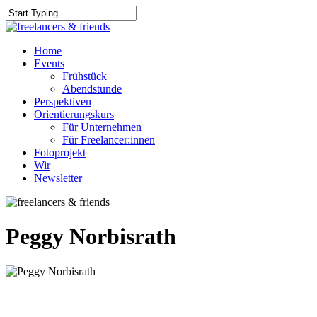
Skip
to
Close
main
Search
content
Menu
Home
Events
Frühstück
Abendstunde
Perspektiven
Orientierungskurs
Für Unternehmen
Für Freelancer:innen
Fotoprojekt
Wir
Newsletter
Peggy Norbisrath