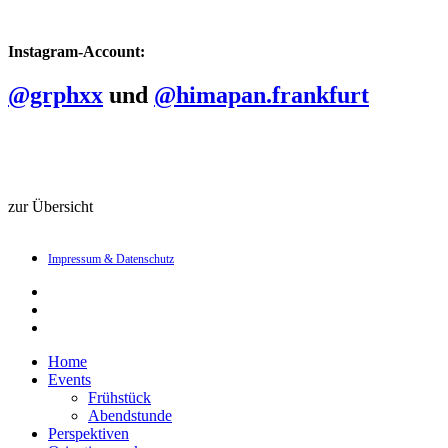
Instagram-Account:
@grphxx
und
@himapan.frankfurt
zur Übersicht
Impressum & Datenschutz
linkedin
instagram
email
Close
Home
Menu
Events
Frühstück
Abendstunde
Perspektiven