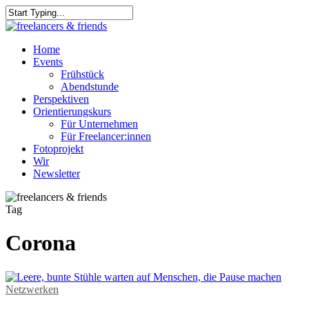
Skip
to
Close
main
Search
content
Menu
Home
Events
Frühstück
Abendstunde
Perspektiven
Orientierungskurs
Für Unternehmen
Für Freelancer:innen
Fotoprojekt
Wir
Newsletter
Tag
Corona
Netzwerken