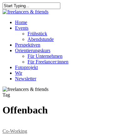
Skip
to
Close
main
Search
content
Menu
Home
Events
Frühstück
Abendstunde
Perspektiven
Orientierungskurs
Für Unternehmen
Für Freelancer:innen
Fotoprojekt
Wir
Newsletter
Tag
Offenbach
Co-Working