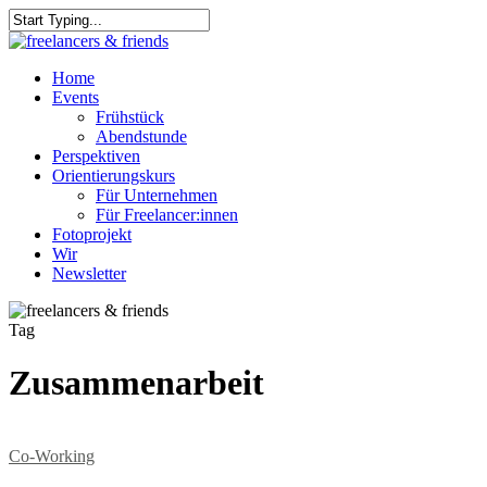
Skip
to
Close
main
Search
content
Menu
Home
Events
Frühstück
Abendstunde
Perspektiven
Orientierungskurs
Für Unternehmen
Für Freelancer:innen
Fotoprojekt
Wir
Newsletter
Tag
Zusammenarbeit
Co-Working