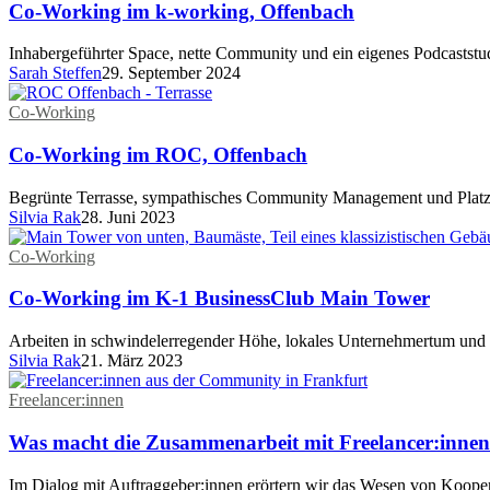
Co-Working im k-working, Offenbach
Inhabergeführter Space, nette Community und ein eigenes Podcaststu
Sarah Steffen
29. September 2024
Co-Working
Co-Working im ROC, Offenbach
Begrünte Terrasse, sympathisches Community Management und Platz
Silvia Rak
28. Juni 2023
Co-Working
Co-Working im K-1 BusinessClub Main Tower
Arbeiten in schwindelerregender Höhe, lokales Unternehmertum und
Silvia Rak
21. März 2023
Freelancer:innen
Was macht die Zusammenarbeit mit Freelancer:innen
Im Dialog mit Auftraggeber:innen erörtern wir das Wesen von Koopera